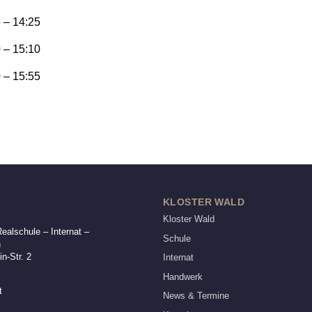
 – 14:25
 – 15:10
 – 15:55
KLOSTER WALD
Kloster Wald
alschule – Internat –
Schule
n
n-Str. 2
Internat
Handwerk
t
News & Termine