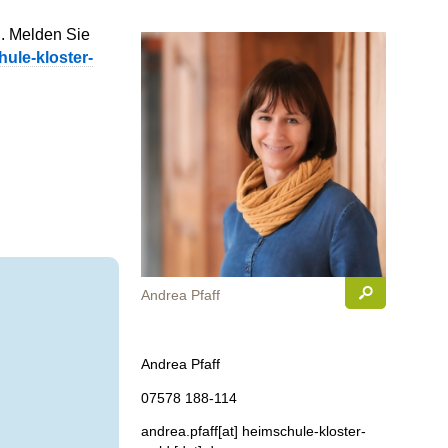
. Melden Sie
ule-kloster-
Andrea Pfaff
Andrea Pfaff
07578 188-114
andrea.pfaff
[at]
heimschule-kloster-