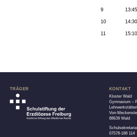
9
13:45
10
14:30
11
15:10
TRÄGER
KONTAKT
Kloster Wald
Gymnasium – Re
Lehrwerkstätte
Von-Weckenstei
88639 Wald
Schulsekretaria
07578-188 114