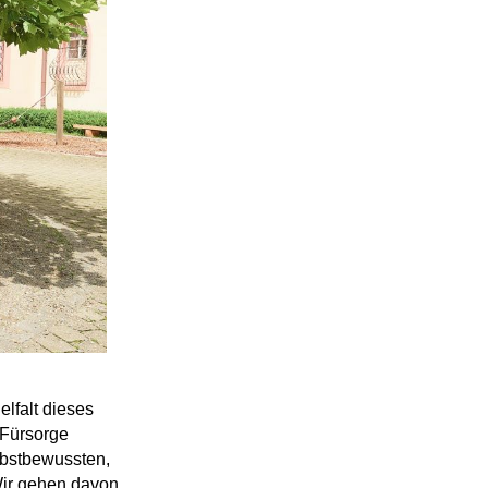
lfalt dieses
 Fürsorge
lbstbewussten,
 Wir gehen davon