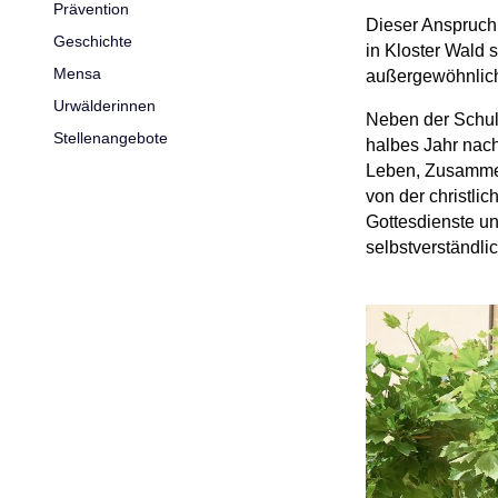
Prävention
Dieser Anspruch 
Geschichte
in Kloster Wald 
Mensa
außergewöhnliche
Urwälderinnen
Neben der Schul
Stellenangebote
halbes Jahr nac
Leben, Zusamme
von der christli
Gottesdienste un
selbstverständli