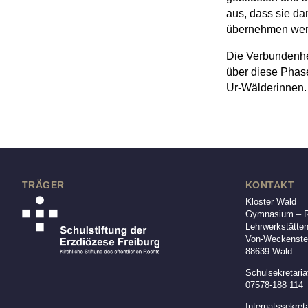
aus, dass sie da
übernehmen wer
Die Verbundenhei
über diese Phase
Ur-Wälderinnen.
TRÄGER
KONTAKT
Kloster Wald
Gymnasium – Re
Lehrwerkstätte
Von-Weckenstei
88639 Wald
Schulsekretaria
07578-188 114
Internatssekreta