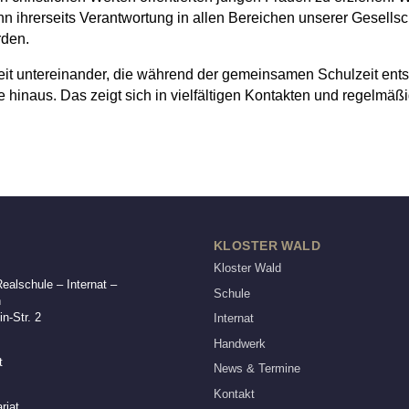
nn ihrerseits Verantwortung in allen Bereichen unserer Gesellsc
den.
t untereinander, die während der gemeinsamen Schulzeit entste
 hinaus. Das zeigt sich in vielfältigen Kontakten und regelmäßi
KLOSTER WALD
Kloster Wald
alschule – Internat –
Schule
n
n-Str. 2
Internat
Handwerk
t
News & Termine
Kontakt
riat