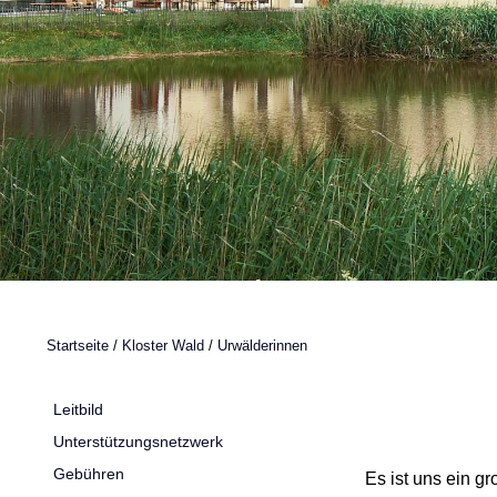
Startseite
/
Kloster Wald
/
Urwälderinnen
Leitbild
Unterstützungsnetzwerk
Gebühren
Es ist uns ein g