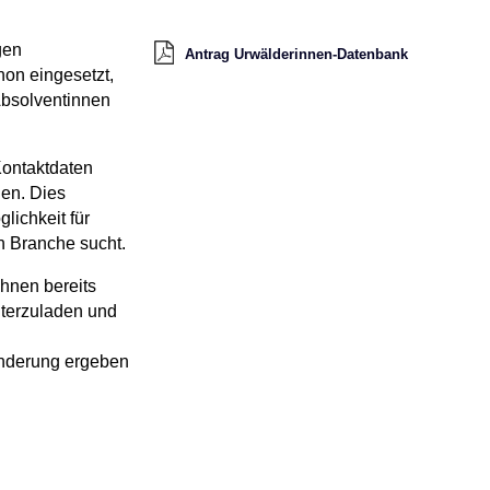
gen
Antrag Urwälderinnen-Datenbank
hon eingesetzt,
 Absolventinnen
Kontaktdaten
nen. Dies
lichkeit für
n Branche sucht.
Ihnen bereits
unterzuladen und
 Änderung ergeben